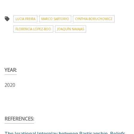
LUCIA FREIRA
MARCO SARTORIO
CYNTHIA BORUCHOWICZ
FLORENCIA LOPEZ-BOO
JOAQUÍN NAVAJAS
YEAR:
2020
REFERENCES:
The Irrational Interplay between Partisanship, Beliefs