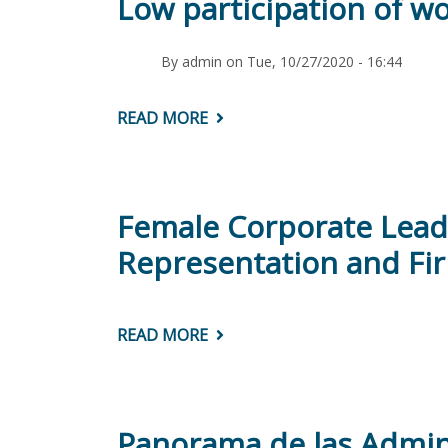
Low participation of w
By
admin
on
Tue, 10/27/2020 - 16:44
READ MORE
ABOUT
LOW
PARTICIPATION
OF
WOMEN
IN
LEADERSHIP
Female Corporate Leade
POSITIONS
Representation and Fi
READ MORE
ABOUT
FEMALE
CORPORATE
LEADERSHIP
IN
LATIN
AMERICA
Panorama de las Admini
AND